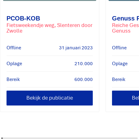
PCOB-KOB
Genuss P
Fietsweekendje weg, Slenteren door
Reiche Ges
Zwolle
Genuss
Offline
31 januari 2023
Offline
Oplage
210.000
Oplage
Bereik
600.000
Bereik
Bekijk de publicatie
Bek